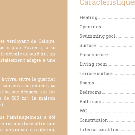
Caractéristique
Heating
Openings
Swimming pool
et verdoyant de Caluire,
Surface
pe « plan Favier », a su
le dévoile aujourd’hui un
Floor surface
arfaitement adapté à une
Living room
Terrace surface
à vivre, entre le quartier
Rooms
ar son environnement, sa
t sa vue dégagée sur les
Bedrooms
le de 585 m², la maison
Bathroom
).
WC
dont l’aménagement a été
Construction
re reconstituée offre une
Interior condition
r optimiser circulation,