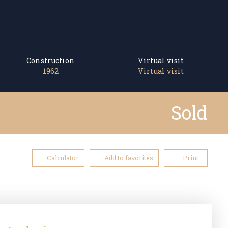
Construction
Virtual visit
1962
Virtual visit
Sold
Calculator
Add to favorites
Print