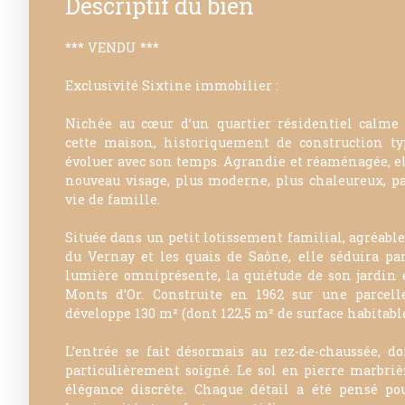
Descriptif du bien
*** VENDU ***
Exclusivité Sixtine immobilier :
Nichée au cœur d’un quartier résidentiel calme 
cette maison, historiquement de construction ty
évoluer avec son temps. Agrandie et réaménagée, el
nouveau visage, plus moderne, plus chaleureux, p
vie de famille.
Située dans un petit lotissement familial, agréable 
du Vernay et les quais de Saône, elle séduira p
lumière omniprésente, la quiétude de son jardin e
Monts d’Or. Construite en 1962 sur une parcel
développe 130 m² (dont 122,5 m² de surface habitable
L’entrée se fait désormais au rez-de-chaussée, 
particulièrement soigné. Le sol en pierre marbriè
élégance discrète. Chaque détail a été pensé pou