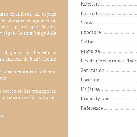
Kitchen
Furnishing
atre chambres, un espace
 et charpente apparente,
View
ipée : piano gaz Sauter,
Exposure
intégré. Le tout baigné de
Cellar
Plot size
ue dégagée sur les Monts
une annexe de 8 m², idéale
Levels (incl. ground floor
Sanitation
nuiseries double vitrage,
eux.
Location
Utilities
écoles et des transports,
 fonctionnalité, dans un
Property tax
Reference
 !