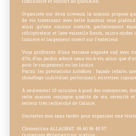
luminosité et confort au quotidien.
Organisée sur deux niveaux, la maison propose qu
de vie traversant avec belle hauteur sous plafond
ainsi qu’une cuisine ouverte, parfaitement équ
réfrigérateur et lave-vaisselle Bosch, micro-ondes 
lumière et largement ouvert sur l’extérieur.
Vous profiterez d’une terrasse exposée sud avec v
d’Or, d’un jardin arboré sans vis-à-vis, ainsi que d’
pour le rangement ou les loisirs.
Parmi les prestations notables : façade refaite, me
chauffage individuel performant, entretien rigour
À seulement 10 minutes à pied des commerces, des 
cette maison conjugue qualité de vie, sérénité et
secteur très recherché de Caluire.
Contactez moi sans tarder pour organiser une visite
Clémentine ALLAGNAT 06 60 96 45 57
Instagram @clementine_sixtine