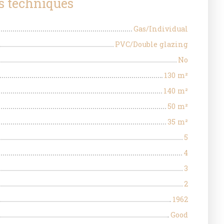
s techniques
Gas/Individual
PVC/Double glazing
No
130
m²
140
m²
50
m²
35
m²
5
4
3
2
1962
Good