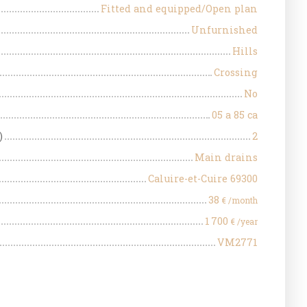
Fitted and equipped/Open plan
Unfurnished
Hills
Crossing
No
05 a 85 ca
)
2
Main drains
Caluire-et-Cuire 69300
38
€ /month
1 700
€ /year
VM2771