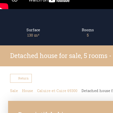
Surface
Rooms
130
m²
5
Detached house for sale, 5 rooms -
Return
Sale
House
Caluire-et-Cuire 69300
Detached house fo