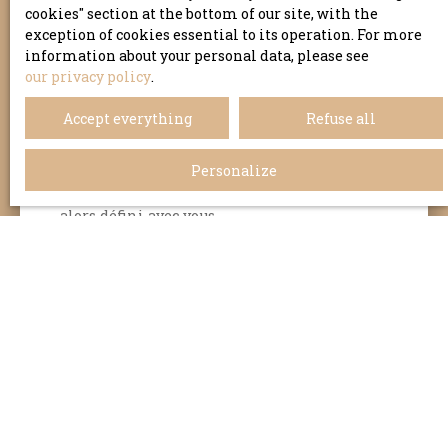
Acquéreurs, vendeurs, bailleurs ou locataires,
cookies″ section at the bottom of our site, with the
notre but est de connaître votre histoire et
exception of cookies essential to its operation. For more
celle du logement.
Pour nous, cette écoute
information about your personal data, please see
attentive de vos attentes est la clé d’une
our privacy policy
.
collaboration constructive.
Accept everything
Refuse all
Une estimation collégiale de votre bien est
réalisée en prenant connaissance de
Personalize
l’ensemble des critères avec précision. Un
rapport vous est présenté et Le juste prix est
alors défini avec vous.
La séance shooting immobilier est
organisée pour toucher le plus grand
nombre.
Pour favoriser ces rencontres, notre équipe
travaille en collaboration avec des artisans,
commerçants en décoration, fleuristes,
gestionnaires de patrimoine,
diagnostiqueurs, pour révéler le meilleur de
lui-même et le faire savoir.
Nous prendrons
soin de vous et de votre bien.
Soyez en sûr !