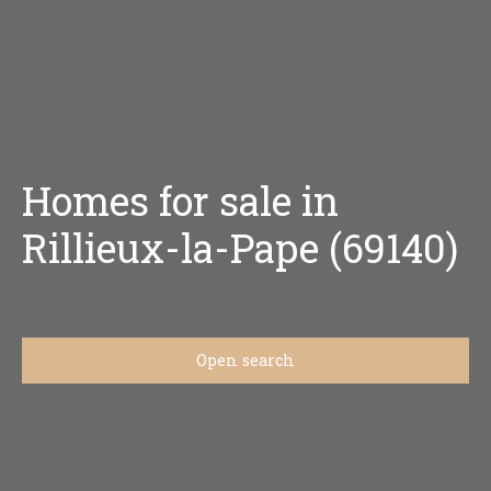
Homes for sale in
Rillieux-la-Pape (69140)
Open search
Type of offer
Sale
Type of property