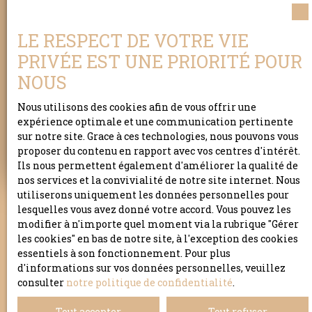
diagnostiqueurs, pour révéler le meilleur de
lui-même et le faire savoir.
Nous prendrons
soin de vous et de votre bien.
Soyez en sûr !
LE RESPECT DE VOTRE VIE
PRIVÉE EST UNE PRIORITÉ POUR
NOUS
Adresse de votre bien
Nous utilisons des cookies afin de vous offrir une
expérience optimale et une communication pertinente
Estimer mon bien
sur notre site. Grace à ces technologies, nous pouvons vous
proposer du contenu en rapport avec vos centres d'intérêt.
Ils nous permettent également d'améliorer la qualité de
nos services et la convivialité de notre site internet. Nous
utiliserons uniquement les données personnelles pour
lesquelles vous avez donné votre accord. Vous pouvez les
modifier à n'importe quel moment via la rubrique ″Gérer
les cookies″ en bas de notre site, à l'exception des cookies
essentiels à son fonctionnement. Pour plus
d'informations sur vos données personnelles, veuillez
consulter
notre politique de confidentialité
.
Tout accepter
Tout refuser