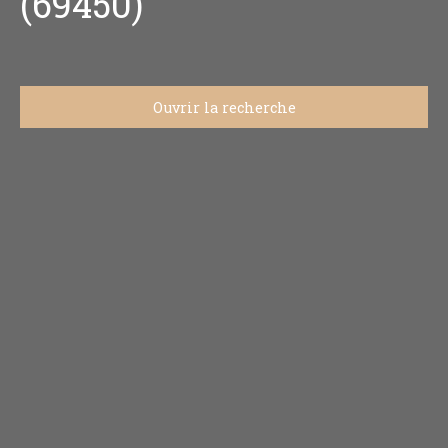
(69450)
Ouvrir la recherche
Type d'offre
Vente
Type de bien
Maison
Localisation
Saint-Cyr-au-Mont-d'Or (69450)
Budget max (€)
Surface min (m²)