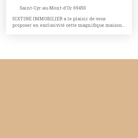
Saint-Cyr-au-Mont-d'Or 69450
SIXTINE IMMOBILIER a le plaisir de vous
proposer en exclusivité cette magnifique maison
sur la commune prisée de Saint Cyr au Mont d'Or.
Nichée sur les hauteurs de cette commune très
demandée, vous permettant de profiter d'une vue
incroyable sur la Basilique Notre Dame de
Fourviere jusqu'au stade de Meyzieu avec en fond
la chaine des Alpes. L'aéroport Saint Exupery à 30
minutes, la gastronomie lyonnaise avec ses
bouchons, les musées, la vie d'une ville
dynamique, innovante et à la pointe de la
nouvelle ère écologique. Que rêver de mieux ...
Laissez vous séduire par ce bien rare sur le
marché developpant 235 m2 habitables le tout sur
une parcelle de 2188 m2. Le Jardin dont une
partie plate vous permet de profiter avec vos
enfants de moments agréables, dans un
environnement calme et apaisant tout en étant à
deux pas de toutes les commodités nécessaires à la