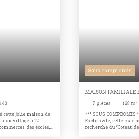
Sous compromis
MAISON FAMILIALE E
9140
7
pièces
168
m²
 cette jolie maison de
*** SOUS COMPROMIS **
lieux Village à 12
Exclusivité, cette mais
 commerces, des écoles,
recherché du “Coteau des
cien corps de ferme
environnement résidenti