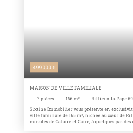
499 000
€
MAISON DE VILLE FAMILIALE
7
pièces
166
m²
Rillieux-la-Pape 6
Sixtine Immobilier vous présente en exclusivité
ville familiale de 165 m², nichée au cœur de Ril
minutes de Caluire et Cuire, à quelques pas des
du parc Brosset et de la gare (bus C13 et C5). An