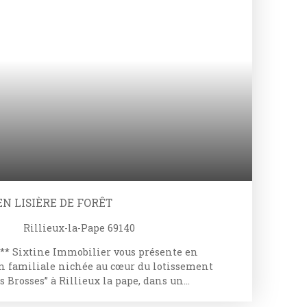
N LISIÈRE DE FORÊT
Rillieux-la-Pape 69140
* Sixtine Immobilier vous présente en
on familiale nichée au cœur du lotissement
 Brosses” à Rillieux la pape, dans un
el paisible et verdoyant, en lisière de bois.