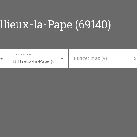
llieux-la-Pape (69140)
Localisation
Budget max (€)
S
Rillieux-la-Pape (69140)