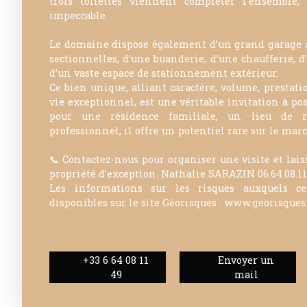
trois toilettes viennent compléter l’ensemble,
impeccable.
Le domaine dispose également d’un grand garage de
sectionnelles, d’une buanderie, d’une chaufferie, d
d’un vaste espace de stationnement extérieur.
Ce bien unique, alliant caractère, volume, prestati
vie exceptionnel, est une véritable invitation à pose
pour une résidence familiale, un lieu de r
professionnel, il offre un potentiel rare sur le mar
📞 Contactez-nous pour organiser une visite et lais
propriété d’exception. Nathalie SARAZIN 06.64.08.11
Les informations sur les risques auxquels c
disponibles sur le site Géorisques : www.georisques.
+33 6 64 08 11
Envoyer un
49
mail