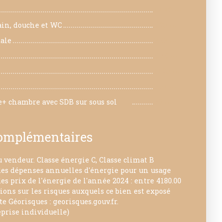
14.42 m²
ain, douche et WC
9.26 m²
ale
3.93 m²
9.79 m²
11.26 m²
3.61 m²
ne+ chambre avec SDB sur sous sol
70 m²
complémentaires
 vendeur. Classe énergie C, Classe climat B
s dépenses annuelles d'énergie pour un usage
des prix de l'énergie de l'année 2024 : entre 4180.00
tions sur les risques auxquels ce bien est exposé
te Géorisques : georisques.gouv.fr.
prise individuelle)