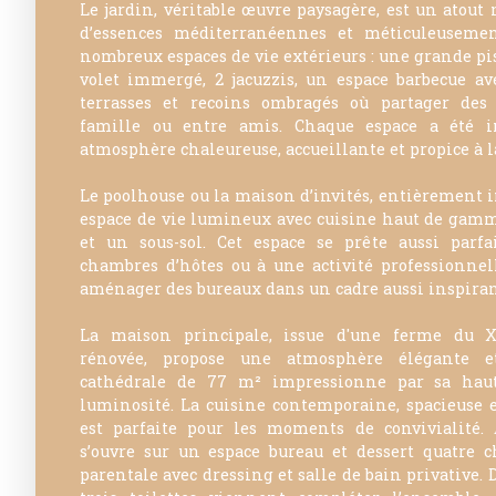
Le jardin, véritable œuvre paysagère, est un atout 
d’essences méditerranéennes et méticuleuseme
nombreux espaces de vie extérieurs : une grande pis
volet immergé, 2 jacuzzis, un espace barbecue ave
terrasses et recoins ombragés où partager des 
famille ou entre amis. Chaque espace a été 
atmosphère chaleureuse, accueillante et propice à 
Le poolhouse ou la maison d’invités, entièrement 
espace de vie lumineux avec cuisine haut de gamm
et un sous-sol. Cet espace se prête aussi parf
chambres d’hôtes ou à une activité professionnelle
aménager des bureaux dans un cadre aussi inspiran
La maison principale, issue d'une ferme du X
rénovée, propose une atmosphère élégante e
cathédrale de 77 m² impressionne par sa haut
luminosité. La cuisine contemporaine, spacieuse et
est parfaite pour les moments de convivialité.
s’ouvre sur un espace bureau et dessert quatre 
parentale avec dressing et salle de bain privative. D