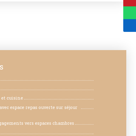
s
5.89 m²
4.64 m²
 et cuisine
75.91 m²
vec espace repas ouverte sur séjour
40 m²
gagements vers espaces chambres
29 m²
12.58 m²