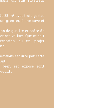
 dans un état intérieur
 88 m² avec trois portes
’un grenier, d’une cave et
ons de qualité et cadre de
r ses valises. Que ce soit
éception ou un projet
ché.
sez-vous séduire par cette
.49
e bien est exposé sont
gouv.fr