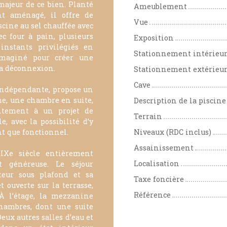
majeur de ce bien. Planté
Ameublement
nt aménagé, il offre de
Vue
cine au sel chauffée avec
c four à pain, plusieurs
Exposition
instants privilégiés en
Stationnement intérieu
imaginé pour créer une
la déconnexion.
Stationnement extérieu
Cave
indépendante, propose un
e, une chambre en suite,
Description de la piscine
aitement à un projet de
Terrain
, avec la possibilité d’y
t que fonctionnel.
Niveaux (RDC inclus)
Assainissement
IXe siècle entièrement
Localisation
t généreuse. Le séjour
eur sous plafond et sa
Taxe foncière
 ouverte sur la terrasse,
Référence
 À l’étage, la mezzanine
chambres, dont une suite
eux autres salles d’eau et