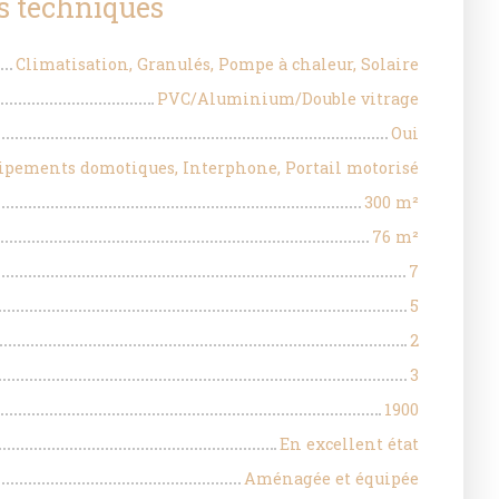
s techniques
Climatisation, Granulés, Pompe à chaleur, Solaire
PVC/Aluminium/Double vitrage
Oui
ipements domotiques, Interphone, Portail motorisé
300
m²
76
m²
7
5
2
3
1900
En excellent état
Aménagée et équipée