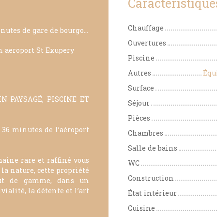
Caractéristique
Chauffage
20 minutes de gare de bourgoin
Ouvertures
 aeroport St Exupery
Piscine
Autres
Équ
Surface
N PAYSAGÉ, PISCINE ET
Séjour
Pièces
36 minutes de l’aéroport
Chambres
Salle de bains
maine rare et raffiné vous
WC
la nature, cette propriété
Construction
aut de gamme, dans un
lité, la détente et l’art
État intérieur
Cuisine