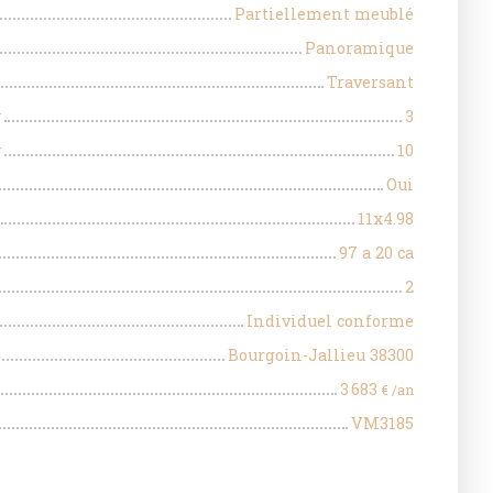
Partiellement meublé
Panoramique
Traversant
r
3
r
10
Oui
11x4.98
97 a 20 ca
2
Individuel conforme
Bourgoin-Jallieu 38300
3 683
€ /an
VM3185