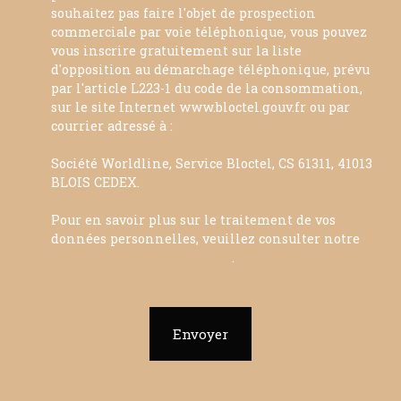
souhaitez pas faire l'objet de prospection
commerciale par voie téléphonique, vous pouvez
vous inscrire gratuitement sur la liste
d'opposition au démarchage téléphonique, prévu
par l'article L223-1 du code de la consommation,
sur le site Internet www.bloctel.gouv.fr ou par
courrier adressé à :
Société Worldline, Service Bloctel, CS 61311, 41013
BLOIS CEDEX.
Pour en savoir plus sur le traitement de vos
données personnelles, veuillez consulter notre
politique de confidentialité
.
Envoyer