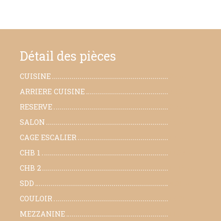
Détail des pièces
CUISINE
23 m²
ARRIERE CUISINE
7.50 m²
RESERVE
2.75 m²
SALON
55 m²
CAGE ESCALIER
17 m²
CHB 1
11.07 m²
CHB 2
15.18 m²
SDD
4.05 m²
COULOIR
19.21 m²
MEZZANINE
11.6 m²