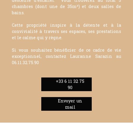
descente d'escalier. Vous trouverez au total 5
chambres (dont une de 35m²) et deux salles de
bains.
Cette propriété inspire à la détente et à la
convivialité à travers ses espaces, ses prestations
et le calme qui y règne.
Si vous souhaitez bénéficier de ce cadre de vie
exceptionnel, contactez Lauranne Sarazin au
06.11.32.75.90
+33 6 11 32 75
90
Envoyer un
mail