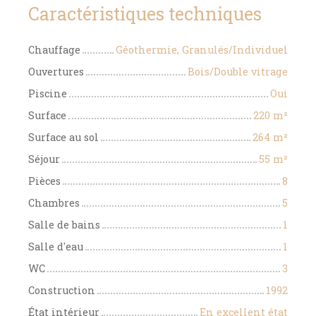
Caractéristiques techniques
Chauffage
Géothermie, Granulés/Individuel
Ouvertures
Bois/Double vitrage
Piscine
Oui
Surface
220
m²
Surface au sol
264
m²
Séjour
55
m²
Pièces
8
Chambres
5
Salle de bains
1
Salle d'eau
1
WC
3
Construction
1992
État intérieur
En excellent état