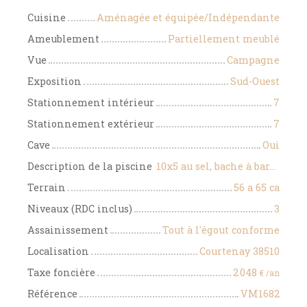
Cuisine
Aménagée et équipée/Indépendante
Ameublement
Partiellement meublé
Vue
Campagne
Exposition
Sud-Ouest
Stationnement intérieur
7
Stationnement extérieur
7
Cave
Oui
Description de la piscine
10x5 au sel, bache à barre, margelle pierre de croatie
Terrain
56 a 65 ca
Niveaux (RDC inclus)
3
Assainissement
Tout à l'égout conforme
Localisation
Courtenay 38510
Taxe foncière
2 048
€ /an
Référence
VM1682