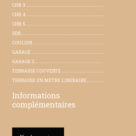
CHB 3
35.28 m²
CHB 4
13.26 m²
CHB 5
14.06 m²
SDB
5.52 m²
COULOIR
21.91 m²
GARAGE
77.29 m²
GARAGE 2
126.06 m²
TERRASSE COUVERTE
16 m²
TERRASSE EN METRE LINERAIRE
18 m²
Informations
complémentaires