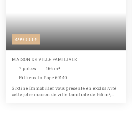
499 000
€
MAISON DE VILLE FAMILIALE
7
pièces
166
m²
Rillieux-la-Pape 69140
Sixtine Immobilier vous présente en exclusivité
cette jolie maison de ville familiale de 165 m²,
nichée au cœur de Rillieux Village à 12 minutes
de Caluire et Cuire, à quelques pas des commerces,
des écoles, du parc Brosset et de la gare (bus C13 et
C5). Ancien corps de ferme datant du XIXe siècle,
cette propriété rénovée avec soin offre aujourd'hui
un cadre de vie chaleureux et authentique, où