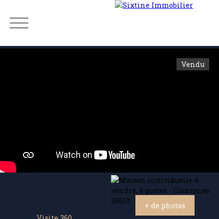
Vendu
Menu
Estimation
+ de photos
Visite 360