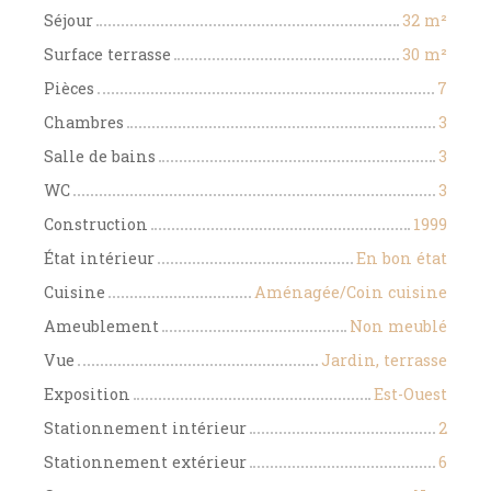
Séjour
32
m²
Surface terrasse
30
m²
Pièces
7
Chambres
3
Salle de bains
3
WC
3
Construction
1999
État intérieur
En bon état
Cuisine
Aménagée/Coin cuisine
Ameublement
Non meublé
Vue
Jardin, terrasse
Exposition
Est-Ouest
Stationnement intérieur
2
Stationnement extérieur
6