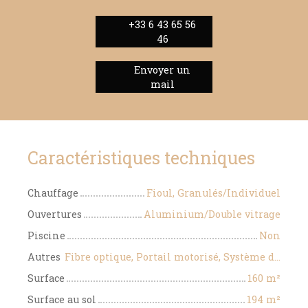
+33 6 43 65 56
46
Envoyer un
mail
Caractéristiques techniques
Chauffage
Fioul, Granulés/Individuel
Ouvertures
Aluminium/Double vitrage
Piscine
Non
Autres
Fibre optique, Portail motorisé, Système d'alarme
Surface
160
m²
Surface au sol
194
m²