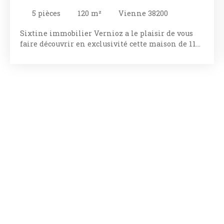
5
pièces
120
m²
Vienne 38200
Sixtine immobilier Vernioz a le plaisir de vous
faire découvrir en exclusivité cette maison de 119
m2 à proximité de Vienne (38200) Située à
seulement 10 minutes du nouvel échangeur de
Reventin Vaugris, cette maison rénovée en 2021
ne pourra que vous enchanter. Charmant lieu de
vie au calme ayant gardé son authenticité et son
esprit village. Vous êtes à seulement 5 minutes en
voiture de deux meilleurs ouvriers de France en
boucherie et Patisserie, d'un centre médical
étoffé, et du fameux bois marquis aussi élégant
qu'apaisant aimé de tous les amoureux de la
balade et de la nature, faisant de cet emplacement
un lieu rêver pour poser ses valises. Implantée sur
une parcelle de 1000 m2, elle vous permet de
profiter d'un jardin plat ainsi que d'une piscine
neuve 8. 5 m sur 3. 5 m idéale pour se rafraichir
l'été. Un double garage avec portail électrique, lui
aussi neuf, vous permettra de stationner à l'abris