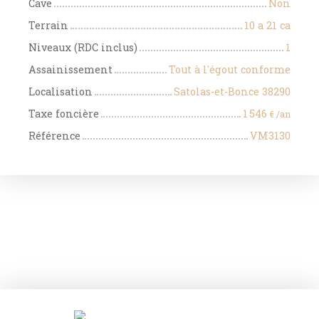
Cave
Non
Terrain
10 a 21 ca
Niveaux (RDC inclus)
1
Assainissement
Tout à l'égout conforme
Localisation
Satolas-et-Bonce 38290
Taxe foncière
1 546
€ /an
Référence
VM3130