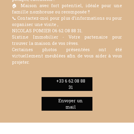
🏠 Maison avec fort potentiel, idéale pour une
famille nombreuse ou recomposée !!
📞 Contactez-moi pour plus d’informations ou pour
organiser une visite ,
NICOLAS POMIER O6 62 O8 88 31.
Sixtine Immobilier - Votre partenaire pour
trouver la maison de vos rêves.
Certaines photos présentées ont été
virtuellement meublées afin de vous aider à vous
projeter.
+33 6 62 08 88
31
Envoyer un
mail