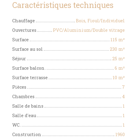
Caractéristiques techniques
Chauffage
Bois, Fioul/Individuel
Ouvertures
PVC/Aluminium/Double vitrage
Surface
115
m²
Surface au sol
230
m²
Séjour
25
m²
Surface balcon
6
m²
Surface terrasse
10
m²
Pièces
7
Chambres
4
Salle de bains
1
Salle d'eau
1
WC
1
Construction
1960