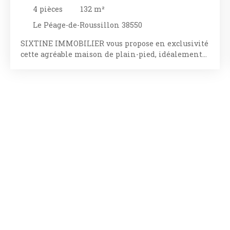
DÉGAGÉE ET BEAUX VOLUMES
4
pièces
132
m²
Le Péage-de-Roussillon 38550
SIXTINE IMMOBILIER vous propose en exclusivité
cette agréable maison de plain-pied, idéalement
située sur les hauteurs du Péage-de-Roussillon,
dans un environnement calme avec une vue
dégagée. Édifiée en 2014, cette maison
contemporaine développe 132 m² habitables sur
une parcelle de 981 m², offrant un cadre de vie
confortable, lumineux et parfaitement adapté à
une vie de famille. La pièce de vie, baignée de
lumière grâce à ses larges ouvertures, accueille un
salon-séjour convivial ouvert sur une cuisine
aménagée et équipée. Cet espace de plus de 42 m²
s'ouvre directement sur la terrasse et la pergola
bioclimatique, invitant à profiter pleinement des
extérieurs. Côté nuit, vous disposerez de trois
belles chambres, d'une grande salle de bains, d'un
WC indépendant ainsi que d'une buanderie,
apportant un véritable confort au quotidien. À