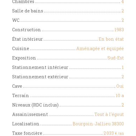
Chambres
4
Salle de bains
2
WC
2
Construction
1983
État intérieur
En bon état
Cuisine
Aménagée et équipée
Exposition
Sud-Est
Stationnement intérieur
1
Stationnement extérieur
2
Cave
Oui
Terrain
10 a
Niveaux (RDC inclus)
2
Assainissement
Tout à l'égout
Localisation
Bourgoin-Jallieu 38300
Taxe foncière
2 033
€ /an