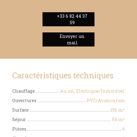
+33 6 82 44 37
59
Envoyer un
mail
Caractéristiques techniques
Chauffage
Au sol, Electrique/Individuel
Ouvertures
PVC/Aluminium
Surface
156
m²
Séjour
54
m²
Pièces
6