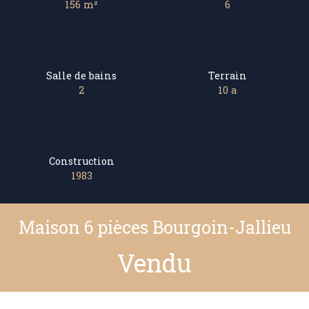
156
m²
6
Salle de bains
Terrain
2
10 a
Construction
1983
Maison 6 pièces Bourgoin-Jallieu
Vendu