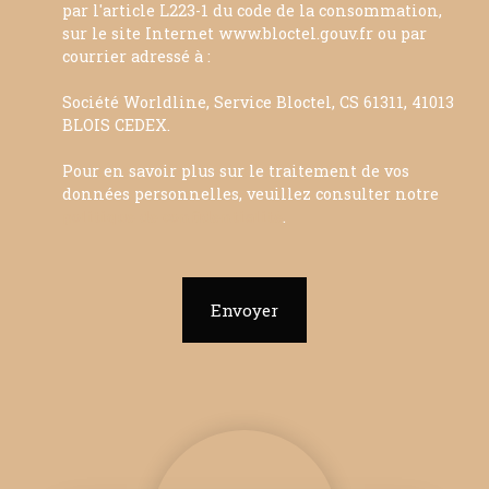
par l'article L223-1 du code de la consommation,
sur le site Internet www.bloctel.gouv.fr ou par
courrier adressé à :
Société Worldline, Service Bloctel, CS 61311, 41013
BLOIS CEDEX.
Pour en savoir plus sur le traitement de vos
données personnelles, veuillez consulter notre
politique de confidentialité
.
Envoyer