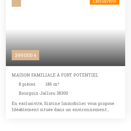
Exclusivité
399 000
€
MAISON FAMILIALE À FORT POTENTIEL
8
pièces
186
m²
Bourgoin-Jallieu 38300
En exclusivité, Sixtine Immobilier vous propose :
Idéablement située dans un environnement
verdoyant, une élégante maison familiale de
186m2 habitables qui offre des volumes généreux
et un cadre de vie recherché proche de toutes les