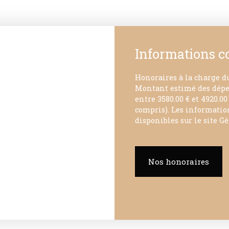
Informations 
Honoraires à la charge du
Montant estimé des dépen
entre 3580.00 € et 4920.0
compris). Les information
disponibles sur le site Gé
Nos honoraires