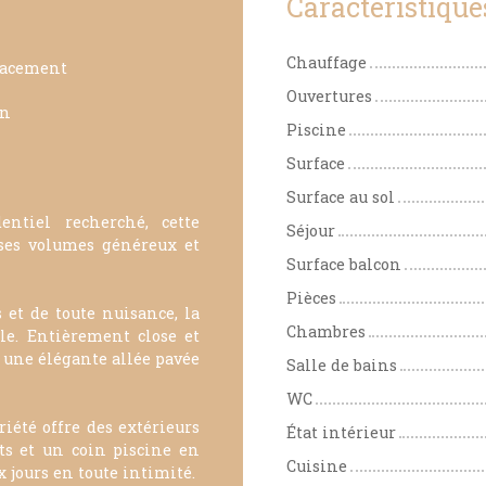
Caractéristique
Chauffage
acement
Ouvertures
in
Piscine
Surface
Surface au sol
ntiel recherché, cette
Séjour
 ses volumes généreux et
Surface balcon
Pièces
 et de toute nuisance, la
Chambres
le. Entièrement close et
r une élégante allée pavée
Salle de bains
WC
iété offre des extérieurs
État intérieur
ts et un coin piscine en
Cuisine
 jours en toute intimité.