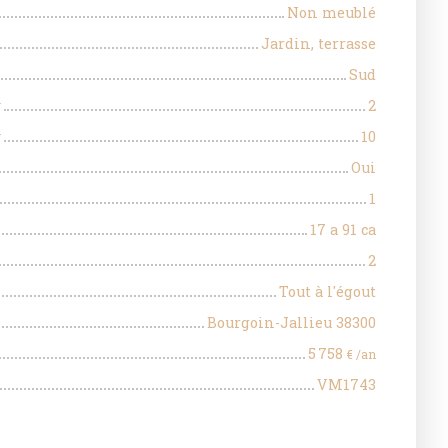
Non meublé
Jardin, terrasse
Sud
r
2
r
10
Oui
1
17 a 91 ca
2
Tout à l'égout
Bourgoin-Jallieu 38300
5 758
€ /an
VM1743