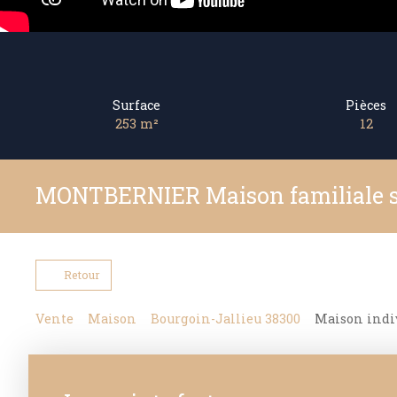
Surface
Pièces
253
m²
12
MONTBERNIER Maison familiale su
Retour
Vente
Maison
Bourgoin-Jallieu 38300
Maison indiv