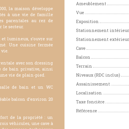
Ameublement
000, la maison développe
Vue
tés à une vie de famille
es parentales au rez de
Exposition
 le secteur.
Stationnement intérieu
 et lumineux, s’ouvre sur
Stationnement extérieu
rmé. Une cuisine fermée
Cave
vie.
Balcon
rentale avec son dressing
Terrain
 de bain privative, ainsi
une vie de plain-pied.
Niveaux (RDC inclus)
Assainissement
 salle de bain et un WC
Localisation
éable balcon d’environ 20
Taxe foncière
Référence
ort de la propriété : un
rois véhicules, une cave à