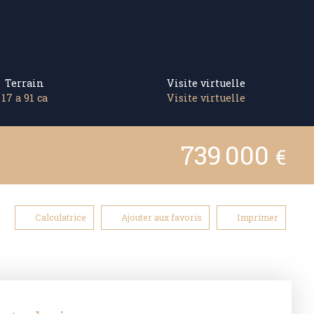
Terrain
Visite virtuelle
17 a 91 ca
Visite virtuelle
739 000
€
Calculatrice
Ajouter aux favoris
Imprimer