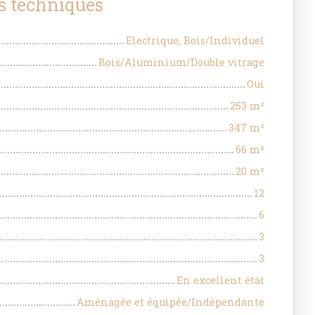
s techniques
Electrique, Bois/Individuel
Bois/Aluminium/Double vitrage
Oui
253
m²
347
m²
66
m²
20
m²
12
6
3
3
En excellent état
Aménagée et équipée/Indépendante