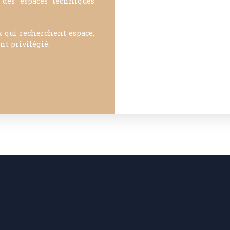
 des espaces techniques
x qui recherchent espace,
nt privilégié.