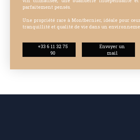
vin climatisée, une buanderie indépendante et
parfaitement pensés.
Une propriété rare à Montbernier, idéale pour ceu
tranquillité et qualité de vie dans un environneme
+33 6 11 32 75
Envoyer un
90
mail