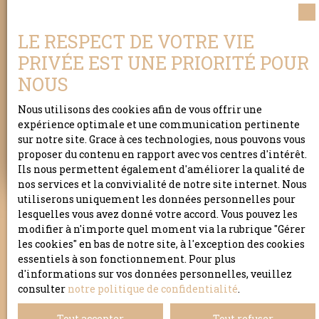
diagnostiqueurs, pour révéler le meilleur de
lui-même et le faire savoir.
Nous prendrons
soin de vous et de votre bien.
Soyez en sûr !
LE RESPECT DE VOTRE VIE
PRIVÉE EST UNE PRIORITÉ POUR
NOUS
Adresse de votre bien
Nous utilisons des cookies afin de vous offrir une
expérience optimale et une communication pertinente
Estimer mon bien
sur notre site. Grace à ces technologies, nous pouvons vous
proposer du contenu en rapport avec vos centres d'intérêt.
Ils nous permettent également d'améliorer la qualité de
nos services et la convivialité de notre site internet. Nous
utiliserons uniquement les données personnelles pour
lesquelles vous avez donné votre accord. Vous pouvez les
modifier à n'importe quel moment via la rubrique ″Gérer
les cookies″ en bas de notre site, à l'exception des cookies
essentiels à son fonctionnement. Pour plus
d'informations sur vos données personnelles, veuillez
consulter
notre politique de confidentialité
.
Tout accepter
Tout refuser