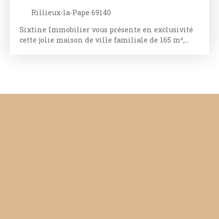
Rillieux-la-Pape 69140
Sixtine Immobilier vous présente en exclusivité
cette jolie maison de ville familiale de 165 m²,
nichée au cœur de Rillieux Village à 12 minutes
de Caluire et Cuire, à quelques pas des commerces,
des écoles, du parc Brosset et de la gare (bus C13 et
C5). Ancien corps de ferme datant du XIXe siècle,
cette propriété rénovée avec soin offre aujourd'hui
un cadre de vie chaleureux et authentique, où
l'esprit campagne se mêle harmonieusement au
confort contemporain. Dès l'entrée, pensée par un
architecte, le charme opère. La vaste pièce de vie
de près de 45 m², réunissant cuisine ouverte avec
îlot central et espace salle à manger, dévoile une
atmosphère conviviale et pleine de caractère. Les
matériaux et les volumes participent à cette
ambiance douce et chaleureuse, évoquant le
charme authentique d'un intérieur familial. Un
salon indépendant prolonge cette sensation de
cocon. À l'étage, l'espace nuit accueille quatre