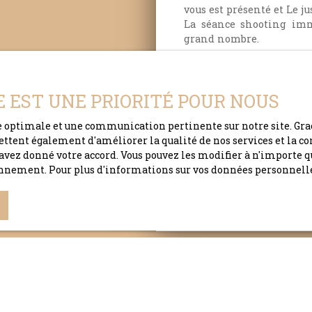
vous est présenté et Le ju
La séance shooting immo
grand nombre.
Pour favoriser ces rencon
avec des artisans, c
E EST UNE PRIORITÉ POUR NOUS
gestionnaires de patr
meilleur de lui-même et 
ce optimale et une communication pertinente sur notre site. Gra
et de votre bien.
Soyez en 
ettent également d'améliorer la qualité de nos services et la con
vez donné votre accord. Vous pouvez les modifier à n'importe qu
tionnement. Pour plus d'informations sur vos données personnell
Adresse de votre bi