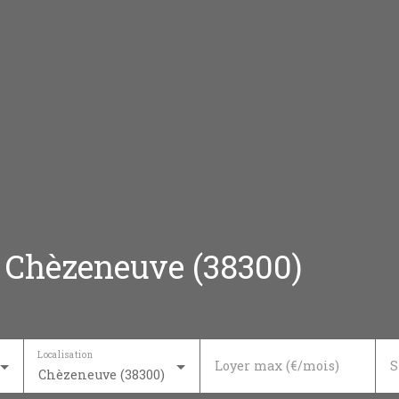
à Chèzeneuve (38300)
Localisation
Loyer max (€/mois)
S
Chèzeneuve (38300)