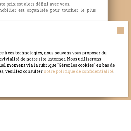
ste prix est alors défini avec vous.
bilier est organisée pour toucher le plus
tres, notre équipe travaille en collaboration
ommerçants en décoration, fleuristes,
imoine, diagnostiqueurs, pour révéler le
le faire savoir.
Nous prendrons soin de vous
ce à ces technologies, nous pouvons vous proposer du
sûr !
vivialité de notre site internet. Nous utiliserons
el moment via la rubrique ″Gérer les cookies″ en bas de
es, veuillez consulter
notre politique de confidentialité
.
Estimer mon bien
en