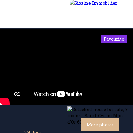
Favourite
Menu
Estimate
More photos
360 tour