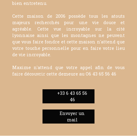
bien entretenu.
Cette maison de 2006 possède tous les atouts
majeurs recherchés pour une vie douce et
agréable. Cette vue incroyable sur la cité
lyonnaise ainsi que les montagnes ne peuvent
que vous faire fondre et cette maison n'attend que
votre touche personnelle pour en faire votre lieu
de vie incroyable.
Maxime n'attend que votre appel afin de vous
faire découvrir cette demeure au O6 43 65 56 46
+33 6 43 65 56
46
Envoyer un
mail