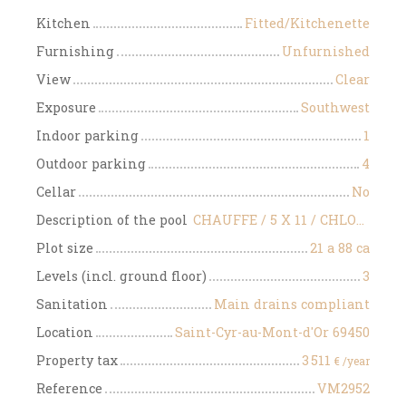
Kitchen
Fitted/Kitchenette
Furnishing
Unfurnished
View
Clear
Exposure
Southwest
Indoor parking
1
Outdoor parking
4
Cellar
No
Description of the pool
CHAUFFE / 5 X 11 / CHLORE / BETON ET MOSAIQUE / COUVERTE / 1.35 A 1.85 DE PROFONDEUR
Plot size
21 a 88 ca
Levels (incl. ground floor)
3
Sanitation
Main drains compliant
Location
Saint-Cyr-au-Mont-d'Or 69450
Property tax
3 511
€ /year
Reference
VM2952