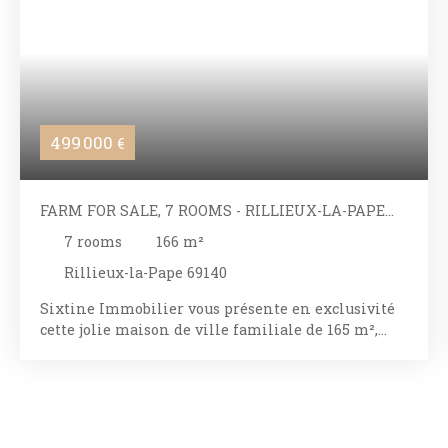
499 000
€
FARM FOR SALE, 7 ROOMS - RILLIEUX-LA-PAPE
69140
7
rooms
166
m²
Rillieux-la-Pape 69140
Sixtine Immobilier vous présente en exclusivité
cette jolie maison de ville familiale de 165 m²,
nichée au cœur de Rillieux Village à 12 minutes
de Caluire et Cuire, à quelques pas des commerces,
des écoles, du parc Brosset et de la gare (bus C13 et
C5). Ancien corps de ferme datant du XIXe siècle,
cette propriété rénovée avec soin offre aujourd'hui