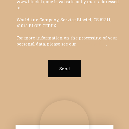
www.bloctel.gouv.fr website or by mail addressed
to:
Worldline Company, Service Bloctel, CS 61311,
41013 BLOIS CEDEX.
For more information on the processing of your
personal data, please see our
privacy policy
.
Send