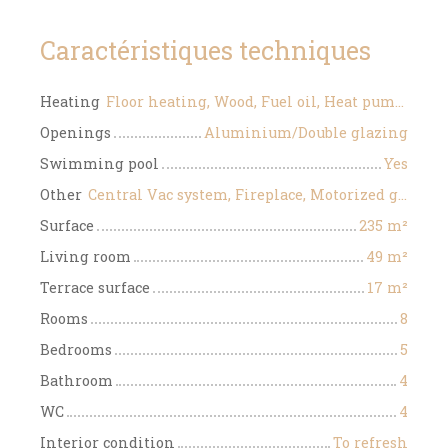
Caractéristiques techniques
Heating
Floor heating, Wood, Fuel oil, Heat pump/Individual
Openings
Aluminium/Double glazing
Swimming pool
Yes
Other
Central Vac system, Fireplace, Motorized gate, Electric shutters
Surface
235
m²
Living room
49
m²
Terrace surface
17
m²
Rooms
8
Bedrooms
5
Bathroom
4
WC
4
Interior condition
To refresh