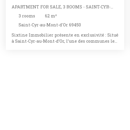
APARTMENT FOR SALE, 3 ROOMS - SAINT-CYR-
AU-MONT-D'OR 69450
3
rooms
62
m²
Saint-Cyr-au-Mont-d'Or 69450
Sixtine Immobilier présente en exclusivité : Situé
à Saint-Cyr-au-Mont-d’Or, l’une des communes les
plus prisées de l’Ouest lyonnais, cet élégant
appartement T3 de 62 m² prend place au sein
d’une résidence de standing de 2022. Sécurisée,
fermée et parfaitement entretenue, la copropriété
bénéficie d’un environnement calme et verdoyant
tout en restant à proximité immédiate des
commodités du quotidien. Crèches, écoles,
commerces et transports sont facilement
accessibles, tandis que les centres de Saint-Cyr et
Collonges-au-Mont-d’Or se rejoignent en quelques
minutes à pied. Situé au 2ᵉ étage avec ascenseur,
l’appartement séduit par la qualité de ses
prestations et son agencement parfaitement
optimisé. La pièce de vie lumineuse accueille une