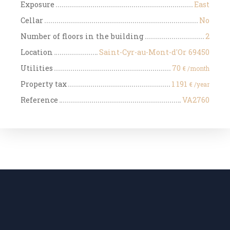
Exposure
East
Cellar
No
Number of floors in the building
2
Location
Saint-Cyr-au-Mont-d'Or 69450
Utilities
70
€ /month
Property tax
1 191
€ /year
Reference
VA2760