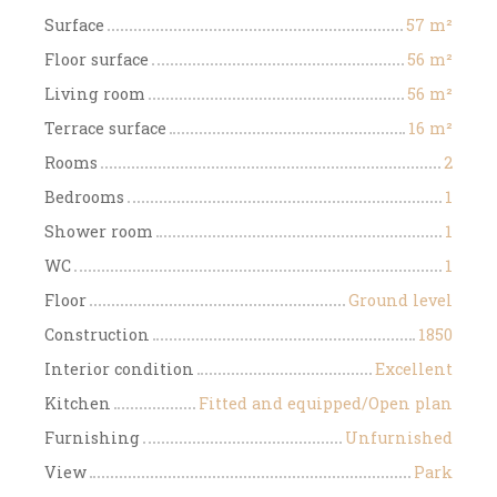
Surface
57
m²
Floor surface
56
m²
Living room
56
m²
Terrace surface
16
m²
Rooms
2
Bedrooms
1
Shower room
1
WC
1
Floor
Ground level
Construction
1850
Interior condition
Excellent
Kitchen
Fitted and equipped/Open plan
Furnishing
Unfurnished
View
Park