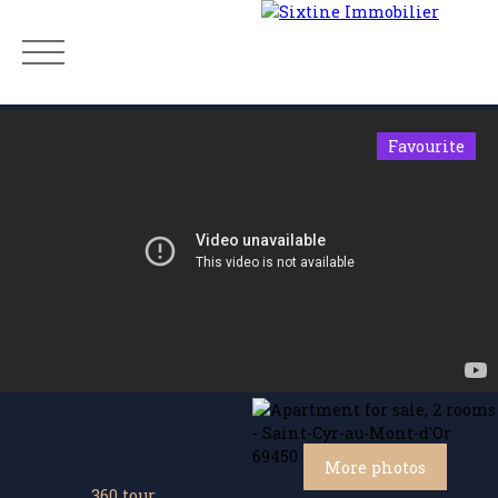
Favourite
Menu
Estimate
More photos
360 tour