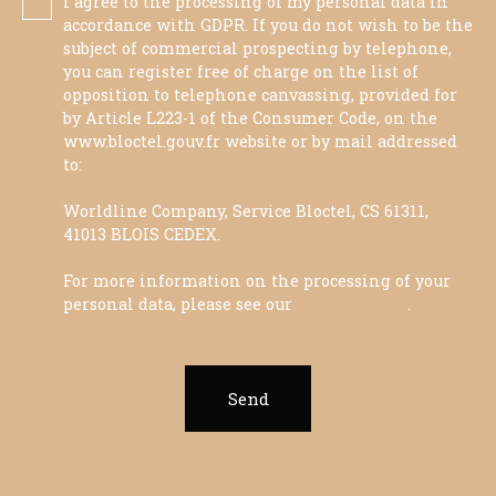
I agree to the processing of my personal data in
accordance with GDPR. If you do not wish to be the
subject of commercial prospecting by telephone,
you can register free of charge on the list of
opposition to telephone canvassing, provided for
by Article L223-1 of the Consumer Code, on the
www.bloctel.gouv.fr website or by mail addressed
to:
Worldline Company, Service Bloctel, CS 61311,
41013 BLOIS CEDEX.
For more information on the processing of your
personal data, please see our
privacy policy
.
Send