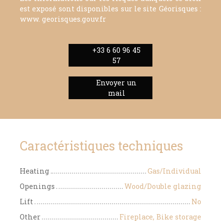
est exposé sont disponibles sur le site Géorisques :
www. georisques.gouv.fr
+33 6 60 96 45
57
Envoyer un
mail
Caractéristiques techniques
Heating
Gas/Individual
Openings
Wood/Double glazing
Lift
No
Other
Fireplace, Bike storage