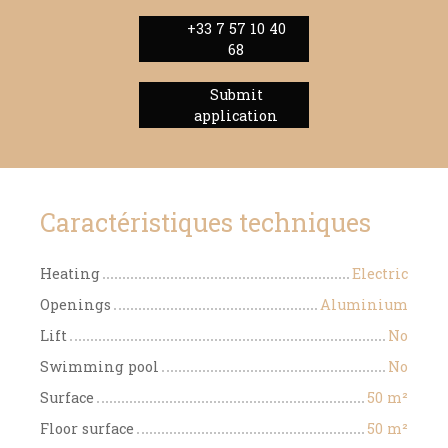
+33 7 57 10 40
68
Submit
application
Caractéristiques techniques
Heating
Electric
Openings
Aluminium
Lift
No
Swimming pool
No
Surface
50
m²
Floor surface
50
m²