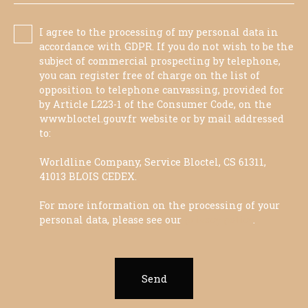
I agree to the processing of my personal data in
accordance with GDPR. If you do not wish to be the
subject of commercial prospecting by telephone,
you can register free of charge on the list of
opposition to telephone canvassing, provided for
by Article L223-1 of the Consumer Code, on the
www.bloctel.gouv.fr website or by mail addressed
to:
Worldline Company, Service Bloctel, CS 61311,
41013 BLOIS CEDEX.
For more information on the processing of your
personal data, please see our
privacy policy
.
Send