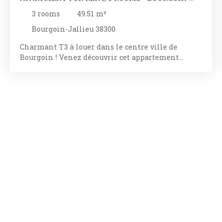
JALLIEU 38300
3
rooms
49.51
m²
Bourgoin-Jallieu 38300
Charmant T3 à louer dans le centre ville de
Bourgoin ! Venez découvrir cet appartement
fraîchement rénové et entièrement meublé, situé
impasse des augustins à Bourgoin ! Au 1er étage, il
est composé d'une petite entrée menant à la pièce
de vie avec cuisine aménagée et équipée : four,
plaques, hotte et réfrigérateur avec congélateur
ainsi que toute la vaisselle dont vous aurez besoin,
ainsi qu'un coin salon avec canapé. 2 chambres de
9 et 10m² avec literie et placards intégrés, ainsi
qu'une salle d'eau avec WC complètent cet
intérieur moderne. Les charges comprennent :
eau chaude et eau froide, électricité, chauffage
Proche de toutes commodités, de la gare et des
écoles. Vous n'aurez plus qu'à poser vos valises et
profiter de cet intérieur lumineux et fonctionnel,
n'hésitez plus ! Pas d'ascenseur