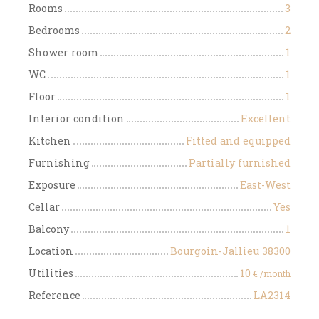
Rooms
3
Bedrooms
2
Shower room
1
WC
1
Floor
1
Interior condition
Excellent
Kitchen
Fitted and equipped
Furnishing
Partially furnished
Exposure
East-West
Cellar
Yes
Balcony
1
Location
Bourgoin-Jallieu 38300
Utilities
10
€ /month
Reference
LA2314