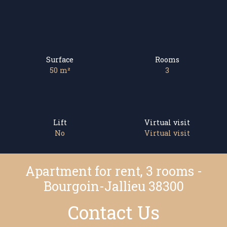
Surface
Rooms
50
m²
3
Lift
Virtual visit
No
Virtual visit
Apartment for rent, 3 rooms -
Bourgoin-Jallieu 38300
Contact Us