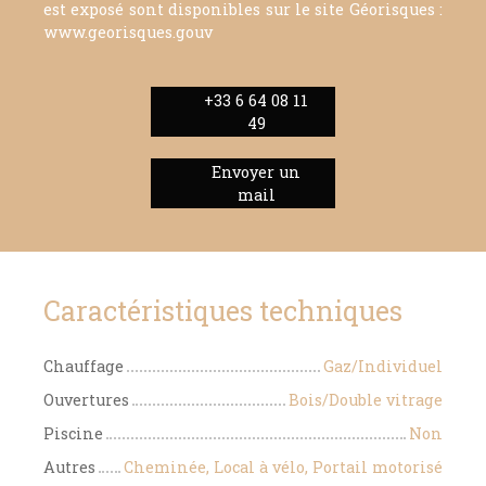
est exposé sont disponibles sur le site Géorisques :
www.georisques.gouv
+33 6 64 08 11
49
Envoyer un
mail
Caractéristiques techniques
Chauffage
Gaz/Individuel
Ouvertures
Bois/Double vitrage
Piscine
Non
Autres
Cheminée, Local à vélo, Portail motorisé