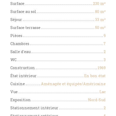
Surface
230
m²
Surface au sol
80
m²
Séjour
33
m²
Surface terrasse
50
m²
Pièces
9
Chambres
7
Salle d'eau
2
WC
3
Construction
1969
État intérieur
En bon état
Cuisine
Aménagée et équipée/Américaine
Vue
Lac
Exposition
Nord-Sud
Stationnement intérieur
2
Stationnement extérieur
4