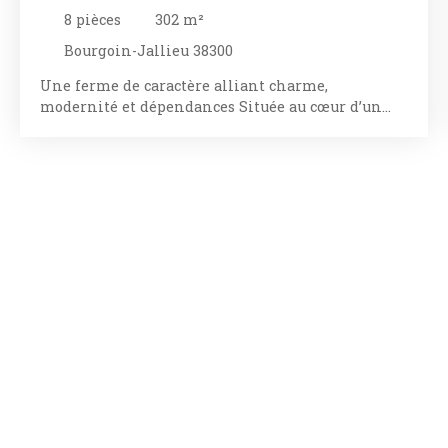
DÉPENDANCES – VUE PANORAMIQUE
8
pièces
302
m²
Bourgoin-Jallieu 38300
Une ferme de caractère alliant charme,
modernité et dépendances Située au cœur d’un
environnement préservé, cette superbe ferme de
1890, entièrement rénovée en 2020, offre un subtil
équilibre entre authenticité et confort
contemporain. Avec ses 302 m² habitables, elle
séduit par ses volumes généreux et ses prestations
d’exception. Dès l’entrée un espace pour vous
acceuillir avec grand dressing suivit, d'une pièce
de vie lumineuse de 38 m² équipée de Baies à
galendage jouxte sa grande cuisine équipée de
24m² qui s’ouvrent toutes sur une vaste terrasse
de plus de 100 m², offrant une vue panoramique
sur les champs. Au rez-de-chaussée, Wc avec lave
main, lingerie et une grande suite parentale
ainsi qu'une 2ie chambre complètent cet espace
de vie raffiné. À l’étage, quatre chambres et deux
salles de bains dont une master room permettent