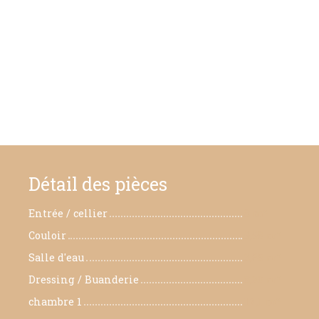
Détail des pièces
Entrée / cellier
8 m²
Couloir
9,98 m²
Salle d'eau
3,65 m²
Dressing / Buanderie
8,30 m²
chambre 1
17,1 m²