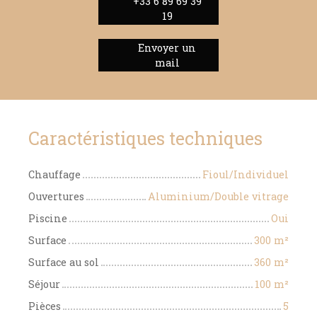
+33 6 89 69 39
19
Envoyer un
mail
Caractéristiques techniques
Chauffage
Fioul/Individuel
Ouvertures
Aluminium/Double vitrage
Piscine
Oui
Surface
300
m²
Surface au sol
360
m²
Séjour
100
m²
Pièces
5